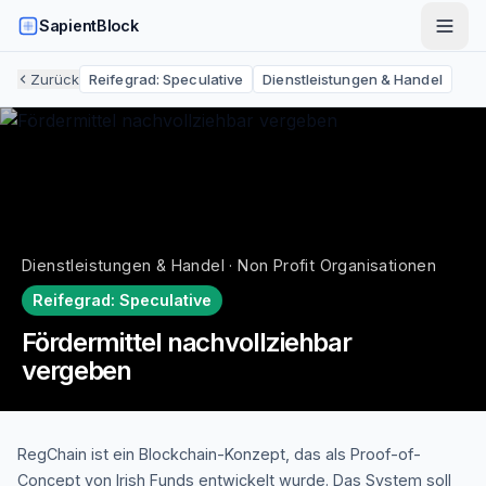
SapientBlock
Zurück
Reifegrad:
Speculative
Dienstleistungen & Handel
Dienstleistungen & Handel · Non Profit Organisationen
Reifegrad:
Speculative
Fördermittel nachvollziehbar
vergeben
RegChain ist ein Blockchain-Konzept, das als Proof-of-
Concept von Irish Funds entwickelt wurde. Das System soll