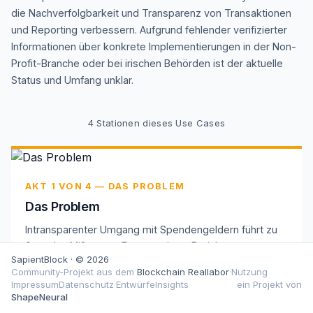
die Nachverfolgbarkeit und Transparenz von Transaktionen
und Reporting verbessern. Aufgrund fehlender verifizierter
Informationen über konkrete Implementierungen in der Non-
Profit-Branche oder bei irischen Behörden ist der aktuelle
Status und Umfang unklar.
4
Stationen dieses Use Cases
AKT 1 VON 4 — DAS PROBLEM
Das Problem
Intransparenter Umgang mit Spendengeldern führt zu
Spender-Mißtrauen. Fragmentierte Berichtssysteme
SapientBlock · © 2026
·
erschweren die Nachverfolgbarkeit von Transaktionen
Community-Projekt aus dem
Blockchain Reallabor
·
Nutzung
in Non-Profit-Organisationen.
Impressum
Datenschutz
·
Entwürfe
Insights
ein Projekt von
ShapeNeural