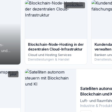
production
Blockchain-Node-Hosting in der
Kundendat
n-
dezentralen Cloud-Infrastruktur
verwalten
t und
Cloud und Hosting Services
·
Banken und
ustausch
Dienstleistungen & Handel
Dienstleis
en der
den.
Blockchain
pilot
sse
Satelliten auton
Blockchain und K
Luft- und Raumfahr
Industrie & Produk