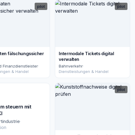
pilot
pilot
en fälschungssicher
Intermodale Tickets digital
verwalten
 Finanzdienstleister
·
Bahnverkehr
·
tungen & Handel
Dienstleistungen & Handel
pilot
om steuern mit
I
tindustrie
·
tion