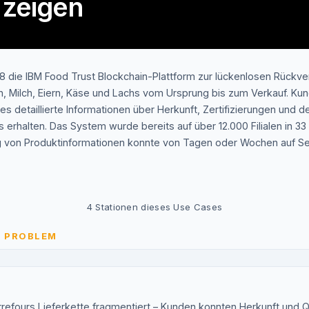
 zeigen
018 die IBM Food Trust Blockchain-Plattform zur lückenlosen Rückv
, Milch, Eiern, Käse und Lachs vom Ursprung bis zum Verkauf. Ku
 detaillierte Informationen über Herkunft, Zertifizierungen und 
 erhalten. Das System wurde bereits auf über 12.000 Filialen in 3
g von Produktinformationen konnte von Tagen oder Wochen auf S
4
Stationen dieses Use Cases
S PROBLEM
refours Lieferkette fragmentiert – Kunden konnten Herkunft und Qua