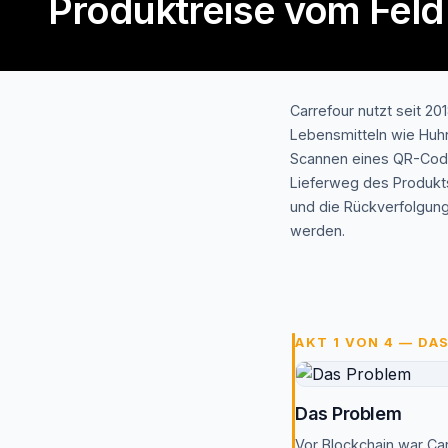
Produktreise vom Feld
Carrefour nutzt seit 2
Lebensmitteln wie Huhn
Scannen eines QR-Codes
Lieferweg des Produkts
und die Rückverfolgun
werden.
AKT 1 VON 4 — DA
Das Problem
Vor Blockchain war Car