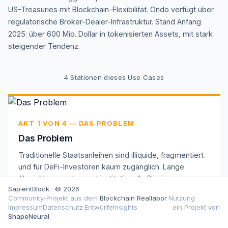
US-Treasuries mit Blockchain-Flexibilität. Ondo verfügt über
regulatorische Broker-Dealer-Infrastruktur. Stand Anfang
2025: über 600 Mio. Dollar in tokenisierten Assets, mit stark
steigender Tendenz.
4
Stationen dieses Use Cases
AKT 1 VON 4 — DAS PROBLEM
Das Problem
Traditionelle Staatsanleihen sind illiquide, fragmentiert
und für DeFi-Investoren kaum zugänglich. Lange
Abwicklungszeiten und institutionelle Barrieren
SapientBlock · © 2026
·
begrenzen das Yield-Potenzial.
Community-Projekt aus dem
Blockchain Reallabor
·
Nutzung
Impressum
Datenschutz
·
Entwürfe
Insights
ein Projekt von
ShapeNeural
AKT 2 VON 4 — DIE BLOCKCHAIN-LÖSUNG