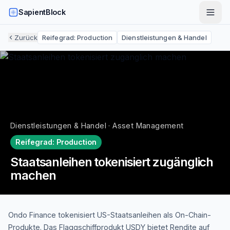
SapientBlock
Zurück
Reifegrad:
Production
Dienstleistungen & Handel
Dienstleistungen & Handel · Asset Management
Reifegrad:
Production
Staatsanleihen tokenisiert zugänglich
machen
Ondo Finance tokenisiert US-Staatsanleihen als On-Chain-
Produkte. Das Flaggschiffprodukt USDY bietet Rendite auf