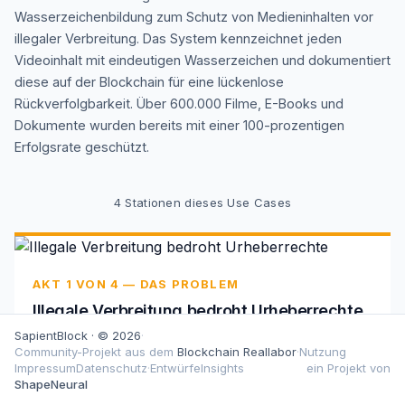
Wasserzeichenbildung zum Schutz von Medieninhalten vor
illegaler Verbreitung. Das System kennzeichnet jeden
Videoinhalt mit eindeutigen Wasserzeichen und dokumentiert
diese auf der Blockchain für eine lückenlose
Rückverfolgbarkeit. Über 600.000 Filme, E-Books und
Dokumente wurden bereits mit einer 100-prozentigen
Erfolgsrate geschützt.
4
Stationen dieses Use Cases
AKT 1 VON 4 — DAS PROBLEM
Illegale Verbreitung bedroht Urheberrechte
SapientBlock · © 2026
·
Ohne Schutz mechanis-men verbreiten sich
Community-Projekt aus dem
Blockchain Reallabor
·
Nutzung
Raubkopien unkontrolliert und schädigen Verlage sowie
Impressum
Datenschutz
·
Entwürfe
Insights
ein Projekt von
Kreative.
ShapeNeural