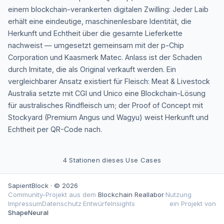
einem blockchain-verankerten digitalen Zwilling: Jeder Laib
erhält eine eindeutige, maschinenlesbare Identität, die
Herkunft und Echtheit über die gesamte Lieferkette
nachweist — umgesetzt gemeinsam mit der p-Chip
Corporation und Kaasmerk Matec. Anlass ist der Schaden
durch Imitate, die als Original verkauft werden. Ein
vergleichbarer Ansatz existiert für Fleisch: Meat & Livestock
Australia setzte mit CGI und Unico eine Blockchain-Lösung
für australisches Rindfleisch um; der Proof of Concept mit
Stockyard (Premium Angus und Wagyu) weist Herkunft und
Echtheit per QR-Code nach.
4
Stationen dieses Use Cases
SapientBlock · © 2026
·
AKT 1 VON 4 — DAS PROBLEM
Community-Projekt aus dem
Blockchain Reallabor
·
Nutzung
Impressum
Datenschutz
·
Entwürfe
Insights
ein Projekt von
Das Problem
ShapeNeural