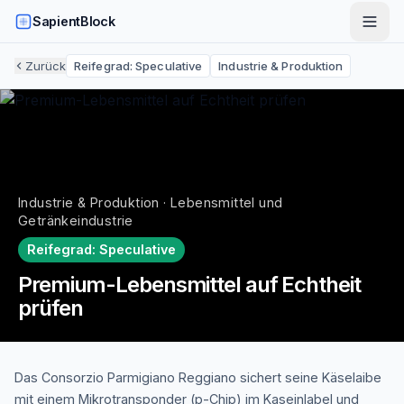
SapientBlock
Zurück
Reifegrad:
Speculative
Industrie & Produktion
Industrie & Produktion · Lebensmittel und
Getränkeindustrie
Reifegrad:
Speculative
Premium-Lebensmittel auf Echtheit
prüfen
Das Consorzio Parmigiano Reggiano sichert seine Käselaibe
mit einem Mikrotransponder (p-Chip) im Kaseinlabel und