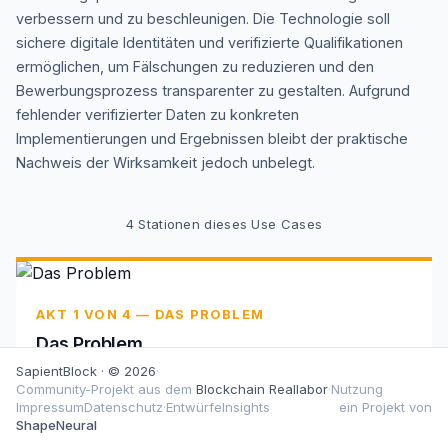
verbessern und zu beschleunigen. Die Technologie soll
sichere digitale Identitäten und verifizierte Qualifikationen
ermöglichen, um Fälschungen zu reduzieren und den
Bewerbungsprozess transparenter zu gestalten. Aufgrund
fehlender verifizierter Daten zu konkreten
Implementierungen und Ergebnissen bleibt der praktische
Nachweis der Wirksamkeit jedoch unbelegt.
4
Stationen dieses Use Cases
AKT 1 VON 4 — DAS PROBLEM
Das Problem
SapientBlock · © 2026
·
Traditionelle Einstellungsprozesse leiden unter
Community-Projekt aus dem
Blockchain Reallabor
·
Nutzung
fragmentierten Daten, zeitaufwändigen Verifizierungen
Impressum
Datenschutz
·
Entwürfe
Insights
ein Projekt von
und dem Risiko gefälschter Qualifikationsnachweise.
ShapeNeural