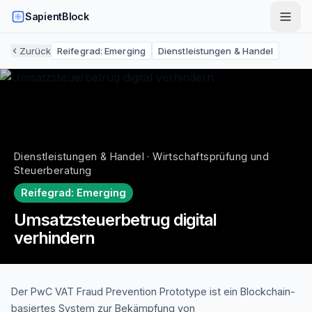
SapientBlock
Zurück
Reifegrad:
Emerging
Dienstleistungen & Handel
Dienstleistungen & Handel · Wirtschaftsprüfung und
Steuerberatung
Reifegrad:
Emerging
Umsatzsteuerbetrug digital
verhindern
Der PwC VAT Fraud Prevention Prototype ist ein Blockchain-
basiertes System zur Bekämpfung von