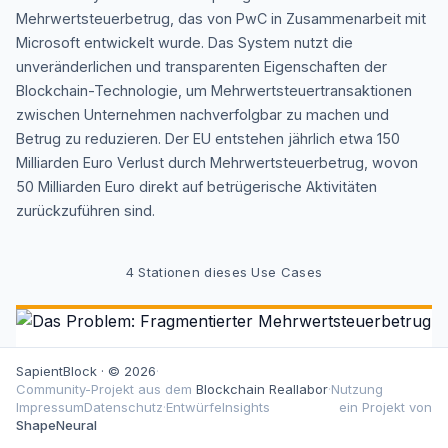
Mehrwertsteuerbetrug, das von PwC in Zusammenarbeit mit
Microsoft entwickelt wurde. Das System nutzt die
unveränderlichen und transparenten Eigenschaften der
Blockchain-Technologie, um Mehrwertsteuertransaktionen
zwischen Unternehmen nachverfolgbar zu machen und
Betrug zu reduzieren. Der EU entstehen jährlich etwa 150
Milliarden Euro Verlust durch Mehrwertsteuerbetrug, wovon
50 Milliarden Euro direkt auf betrügerische Aktivitäten
zurückzuführen sind.
4
Stationen dieses Use Cases
AKT 1 VON 4 — DAS PROBLEM
SapientBlock · © 2026
·
Community-Projekt aus dem
Das Problem: Fragmentierter
Blockchain Reallabor
·
Nutzung
Impressum
Datenschutz
·
Entwürfe
Insights
ein Projekt von
Mehrwertsteuerbetrug
ShapeNeural