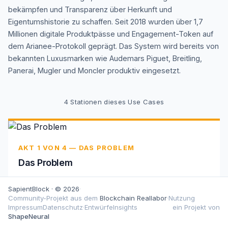
bekämpfen und Transparenz über Herkunft und
Eigentumshistorie zu schaffen. Seit 2018 wurden über 1,7
Millionen digitale Produktpässe und Engagement-Token auf
dem Arianee-Protokoll geprägt. Das System wird bereits von
bekannten Luxusmarken wie Audemars Piguet, Breitling,
Panerai, Mugler und Moncler produktiv eingesetzt.
4
Stationen dieses Use Cases
AKT 1 VON 4 — DAS PROBLEM
Das Problem
Produktfälschungen bedrohen Luxusmarken erheblich,
SapientBlock · © 2026
·
während die Verifizierung von Uhren im Sekundärmarkt
Community-Projekt aus dem
Blockchain Reallabor
·
Nutzung
zunehmend schwieriger wird. Traditionelle
Impressum
Datenschutz
·
Entwürfe
Insights
ein Projekt von
Authentifizierungsmethoden bieten keine zuverlässige
ShapeNeural
Möglichkeit, die Echtheit und Eigentumshistorie