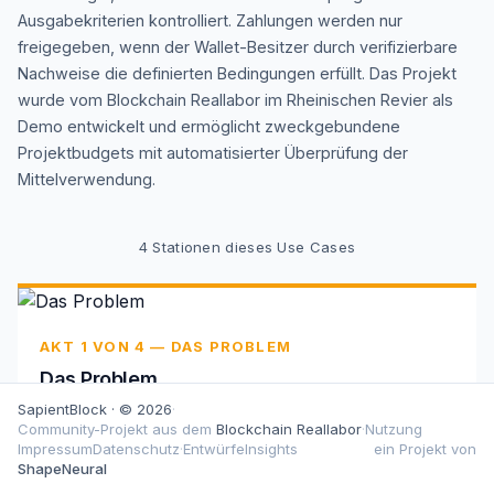
Ausgabekriterien kontrolliert. Zahlungen werden nur
freigegeben, wenn der Wallet-Besitzer durch verifizierbare
Nachweise die definierten Bedingungen erfüllt. Das Projekt
wurde vom Blockchain Reallabor im Rheinischen Revier als
Demo entwickelt und ermöglicht zweckgebundene
Projektbudgets mit automatisierter Überprüfung der
Mittelverwendung.
4
Stationen dieses Use Cases
AKT 1 VON 4 — DAS PROBLEM
Das Problem
SapientBlock · © 2026
·
Mittelfehlverwendung und hoher administrativer
Community-Projekt aus dem
Blockchain Reallabor
·
Nutzung
Aufwand bei der manuellen Überprüfung von
Impressum
Datenschutz
·
Entwürfe
Insights
ein Projekt von
Projektausgaben führen zu erhöhtem
ShapeNeural
Missbrauchsrisiko und mangelnder Transparenz.