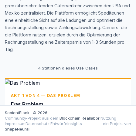
grenzüberschreitenden Güterverkehr zwischen den USA und
Mexiko zentralisiert. Die Plattform ermöglicht Spediteunen
eine einheitliche Sicht auf alle Ladungen und optimiert die
Rechnungsstellung sowie Zahlungsabwicklung. Carriers, die
die Plattform nutzen, erzielen durch die Optimierung der
Rechnungsstellung eine Zeitersparnis von 1-3 Stunden pro
Tag.
4
Stationen dieses Use Cases
AKT 1 VON 4 — DAS PROBLEM
Das Problem
SapientBlock · © 2026
·
Komplexe, papierbasierte Prozesse mit vielen
Community-Projekt aus dem
Blockchain Reallabor
·
Nutzung
beteiligten Akteuren behindern den
Impressum
Datenschutz
·
Entwürfe
Insights
ein Projekt von
grenzüberschreitenden Güterverkehr. Manuelle
ShapeNeural
Workflows verursachen Ineffizienzen und