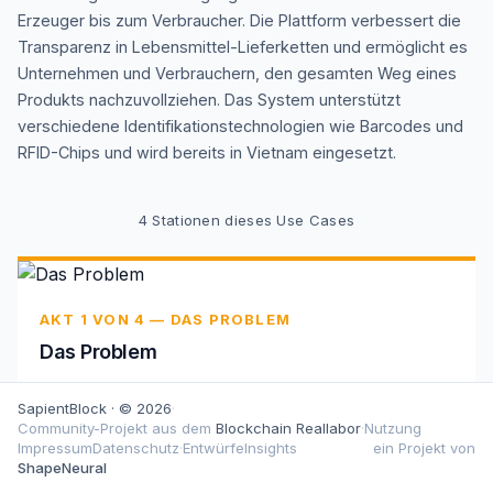
Erzeuger bis zum Verbraucher. Die Plattform verbessert die
Transparenz in Lebensmittel-Lieferketten und ermöglicht es
Unternehmen und Verbrauchern, den gesamten Weg eines
Produkts nachzuvollziehen. Das System unterstützt
verschiedene Identifikationstechnologien wie Barcodes und
RFID-Chips und wird bereits in Vietnam eingesetzt.
4
Stationen dieses Use Cases
AKT 1 VON 4 — DAS PROBLEM
Das Problem
Vietnam kämpfte mit
SapientBlock · © 2026
·
Lebensmittelsicherheitsproblemen und fehlendem
Community-Projekt aus dem
Blockchain Reallabor
·
Nutzung
Verbrauchervertrauen aufgrund undurchsichtiger
Impressum
Datenschutz
·
Entwürfe
Insights
ein Projekt von
Lieferketten ohne nachvollziehbare Herkunftsdaten.
ShapeNeural