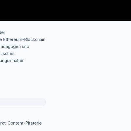
der
die Ethereum-Blockchain
 Pädagogen und
ntisches
ungsinhalten.
kt. Content-Piraterie