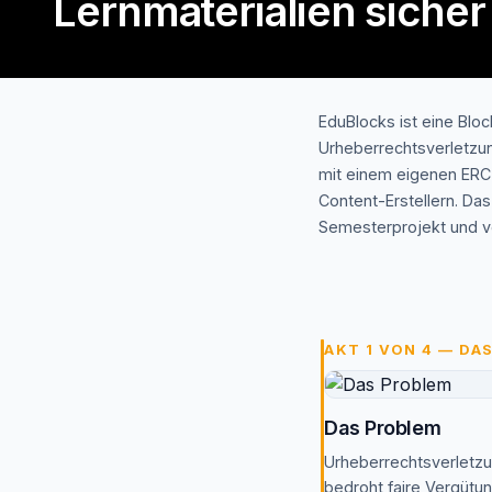
Lernmaterialien siche
EduBlocks ist eine Bloc
Urheberrechtsverletzun
mit einem eigenen ERC
Content-Erstellern. Da
Semesterprojekt und ve
AKT 1 VON 4 — DA
Das Problem
Urheberrechtsverletzu
bedroht faire Vergütun