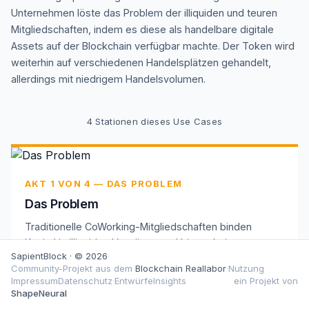
Unternehmen löste das Problem der illiquiden und teuren
Mitgliedschaften, indem es diese als handelbare digitale
Assets auf der Blockchain verfügbar machte. Der Token wird
weiterhin auf verschiedenen Handelsplätzen gehandelt,
allerdings mit niedrigem Handelsvolumen.
4
Stationen dieses Use Cases
AKT 1 VON 4 — DAS PROBLEM
Das Problem
Traditionelle CoWorking-Mitgliedschaften binden
Kapital in illiquiden Verträgen und bieten keine
SapientBlock · © 2026
·
Möglichkeit zum Weiterverkauf oder Transfer. Nutzer
Community-Projekt aus dem
Blockchain Reallabor
·
Nutzung
zahlen hohe Gebühren für starre Zugangsrechte ohne
Impressum
Datenschutz
·
Entwürfe
Insights
ein Projekt von
Handelswert.
ShapeNeural