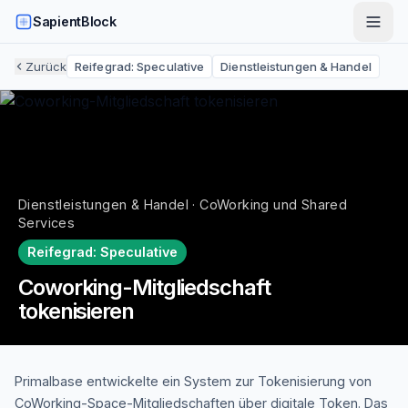
SapientBlock
Zurück
Reifegrad:
Speculative
Dienstleistungen & Handel
Dienstleistungen & Handel · CoWorking und Shared
Services
Reifegrad:
Speculative
Coworking-Mitgliedschaft
tokenisieren
Primalbase entwickelte ein System zur Tokenisierung von
CoWorking-Space-Mitgliedschaften über digitale Token. Das