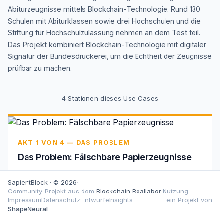
Abiturzeugnisse mittels Blockchain-Technologie. Rund 130
Schulen mit Abiturklassen sowie drei Hochschulen und die
Stiftung für Hochschulzulassung nehmen an dem Test teil.
Das Projekt kombiniert Blockchain-Technologie mit digitaler
Signatur der Bundesdruckerei, um die Echtheit der Zeugnisse
prüfbar zu machen.
4
Stationen dieses Use Cases
AKT 1 VON 4 — DAS PROBLEM
Das Problem: Fälschbare Papierzeugnisse
Papierbasierte Zeugnisse sind anfällig für Fälschungen
SapientBlock · © 2026
·
und verursachen erhebliche Verwaltungskosten durch
Community-Projekt aus dem
Blockchain Reallabor
·
Nutzung
manuelle Beglaubigungsprozesse.
Impressum
Datenschutz
·
Entwürfe
Insights
ein Projekt von
ShapeNeural