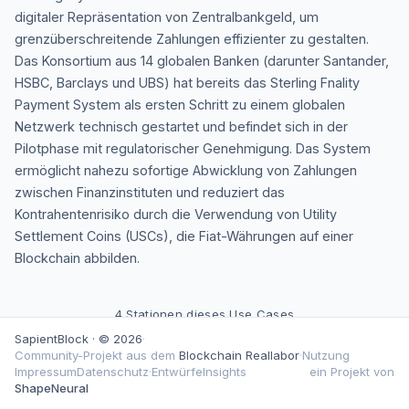
digitaler Repräsentation von Zentralbankgeld, um
grenzüberschreitende Zahlungen effizienter zu gestalten.
Das Konsortium aus 14 globalen Banken (darunter Santander,
HSBC, Barclays und UBS) hat bereits das Sterling Fnality
Payment System als ersten Schritt zu einem globalen
Netzwerk technisch gestartet und befindet sich in der
Pilotphase mit regulatorischer Genehmigung. Das System
ermöglicht nahezu sofortige Abwicklung von Zahlungen
zwischen Finanzinstituten und reduziert das
Kontrahentenrisiko durch die Verwendung von Utility
Settlement Coins (USCs), die Fiat-Währungen auf einer
Blockchain abbilden.
4
Stationen dieses Use Cases
SapientBlock · © 2026
·
Community-Projekt aus dem
Blockchain Reallabor
·
Nutzung
Impressum
Datenschutz
·
Entwürfe
Insights
ein Projekt von
AKT 1 VON 4 — DAS PROBLEM
ShapeNeural
Das Problem