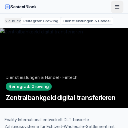
SapientBlock
Zurück
Reifegrad:
Growing
Dienstleistungen & Handel
Dienstleistungen & Handel · Fintech
Reifegrad:
Growing
Zentralbankgeld digital transferieren
Fnality International entwickelt DLT-basierte
Zahlungssysteme für Echtzeit-Wholesale-Settlement mit