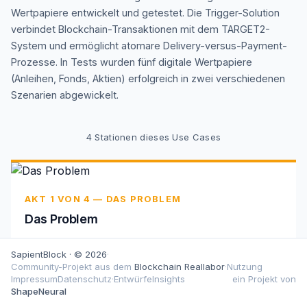
Wertpapiere entwickelt und getestet. Die Trigger-Solution
verbindet Blockchain-Transaktionen mit dem TARGET2-
System und ermöglicht atomare Delivery-versus-Payment-
Prozesse. In Tests wurden fünf digitale Wertpapiere
(Anleihen, Fonds, Aktien) erfolgreich in zwei verschiedenen
Szenarien abgewickelt.
4
Stationen dieses Use Cases
AKT 1 VON 4 — DAS PROBLEM
Das Problem
Traditionelle Wertpapierabwicklung leidet unter langen
SapientBlock · © 2026
·
T+2-Abwicklungszyklen, hohen Kosten durch
Community-Projekt aus dem
Blockchain Reallabor
·
Nutzung
Intermediäre und erheblichen Kontrahentenrisiken, die
Impressum
Datenschutz
·
Entwürfe
Insights
ein Projekt von
die Effizienz des deutschen Finanzmarkts erheblich
ShapeNeural
einschränken.