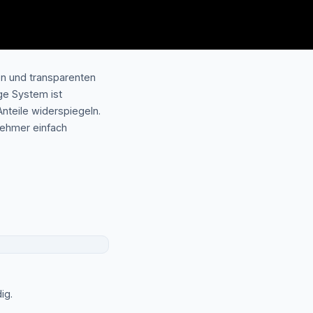
en und transparenten
ge System ist
nteile widerspiegeln.
nehmer einfach
ig.