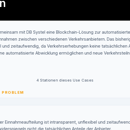
en
meinsam mit DB Systel eine Blockchain-Lösung zur automatisiert
innahmen zwischen verschiedenen Verkehrsanbietern. Das bisheri
bel und zeitaufwendig, da Verkehrserhebungen keine tatsächlichen A
ine automatisierte Abwicklung ermöglichen und neue Verkehrsteil
4
Stationen dieses Use Cases
S PROBLEM
r Einnahmeaufteilung ist intransparent, unflexibel und zeitaufwend
erspiegeln nicht die tatsächlichen Anteile der Anbieter.