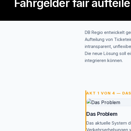
Fahrgelder fair aufteil
DB Regio entwickelt ge
Aufteilung von Tickete
intransparent, unflexi
Die neue Lösung soll e
integrieren können.
AKT 1 VON 4 — DA
Das Problem
Das aktuelle System de
Verkehrserhebungen wid