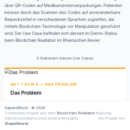
über QR-Codes auf Medikamentenverpackungen. Patienten
können durch das Scannen des Codes auf unveränderbare
Beipackzettel in verschiedenen Sprachen zugreifen, die
mittels Blockchain-Technologie vor Manipulation geschützt
sind. Der Use Case befindet sich derzeit im Demo-Status
beim Blockchain Reallabor im Rheinischen Revier.
4
Stationen dieses Use Cases
AKT 1 VON 4 — DAS PROBLEM
Das Problem
Produktfälschung und eingeschränkter Zugang zu
SapientBlock · © 2026
·
mehrsprachigen Beipackzetteln gefährden die
Community-Projekt aus dem
Blockchain Reallabor
·
Nutzung
Patientensicherheit. Unterschiedliche
Impressum
Datenschutz
·
Entwürfe
Insights
ein Projekt von
Dokumentformate und isolierte Systeme erschweren
ShapeNeural
die Nachverfolgbarkeit und Informationssicherheit.