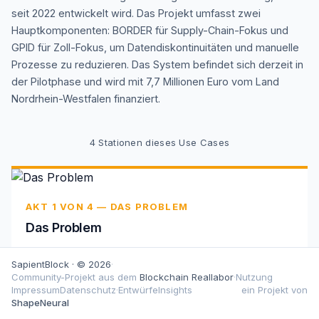
seit 2022 entwickelt wird. Das Projekt umfasst zwei
Hauptkomponenten: BORDER für Supply-Chain-Fokus und
GPID für Zoll-Fokus, um Datendiskontinuitäten und manuelle
Prozesse zu reduzieren. Das System befindet sich derzeit in
der Pilotphase und wird mit 7,7 Millionen Euro vom Land
Nordrhein-Westfalen finanziert.
4
Stationen dieses Use Cases
AKT 1 VON 4 — DAS PROBLEM
Das Problem
Papierbasierte Zollabwicklung verursacht manuelle
SapientBlock · © 2026
·
Aufwände, fehlende gemeinsame Datenbasen und
Community-Projekt aus dem
Blockchain Reallabor
·
Nutzung
erhebliche Betrugsrisiken entlang der gesamten
Impressum
Datenschutz
·
Entwürfe
Insights
ein Projekt von
Lieferkette.
ShapeNeural