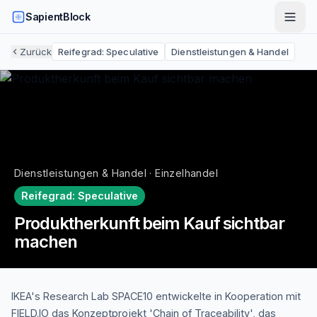
SapientBlock
Zurück
Reifegrad:
Speculative
Dienstleistungen & Handel
Dienstleistungen & Handel · Einzelhandel
Reifegrad:
Speculative
Produktherkunft beim Kauf sichtbar
machen
IKEA's Research Lab SPACE10 entwickelte in Kooperation mit
FIELD.IO das Konzeptprojekt 'Chain of Traceability', das