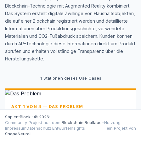
Blockchain-Technologie mit Augmented Reality kombiniert.
Das System erstellt digitale Zwillinge von Haushaltsobjekten,
die auf einer Blockchain registriert werden und detaillierte
Informationen über Produktionsgeschichte, verwendete
Materialien und CO2-Fußabdruck speichern. Kunden können
durch AR-Technologie diese Informationen direkt am Produkt
abrufen und erhalten vollständige Transparenz über die
Herstellungskette.
4
Stationen dieses Use Cases
AKT 1 VON 4 — DAS PROBLEM
Das Problem
SapientBlock · © 2026
·
Community-Projekt aus dem
Blockchain Reallabor
·
Nutzung
IKEA suchte nach Wegen, die wachsende
Impressum
Datenschutz
·
Entwürfe
Insights
ein Projekt von
Verbrauchernachfrage nach Produkttransparenz zu
ShapeNeural
erfüllen und Vertrauen durch nachvollziehbare